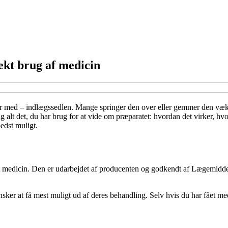
rekt brug af medicin
pir med – indlægssedlen. Mange springer den over eller gemmer den væk i 
g alt det, du har brug for at vide om præparatet: hvordan det virker, h
edst muligt.
 medicin. Den er udarbejdet af producenten og godkendt af Lægemiddelst
 ønsker at få mest muligt ud af deres behandling. Selv hvis du har fået m