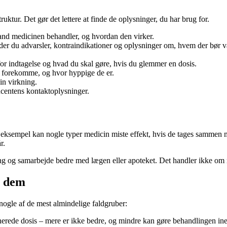
truktur. Det gør det lettere at finde de oplysninger, du har brug for.
stand medicinen behandler, og hvordan den virker.
der du advarsler, kontraindikationer og oplysninger om, hvem der bør væ
for indtagelse og hvad du skal gøre, hvis du glemmer en dosis.
n forekomme, og hvor hyppige de er.
in virkning.
ucentens kontaktoplysninger.
 eksempel kan nogle typer medicin miste effekt, hvis de tages sammen 
r.
ing og samarbejde bedre med lægen eller apoteket. Det handler ikke om 
r dem
 nogle af de mest almindelige faldgruber:
nerede dosis – mere er ikke bedre, og mindre kan gøre behandlingen ine