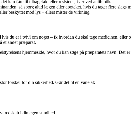
t kan føre til tilbagefald eller resistens, især ved antibiotika.
nanden, så spørg altid lægen eller apoteket, hvis du tager flere slags m
ller beskyttet mod lys – ellers mister de virkning.
is du er i tvivl om noget – fx hvordan du skal tage medicinen, eller om 
å et andet præparat.
tyrelsens hjemmeside, hvor du kan søge på præparatets navn. Det er nyt
or forskel for din sikkerhed. Gør det til en vane at:
ivt redskab i din egen sundhed.