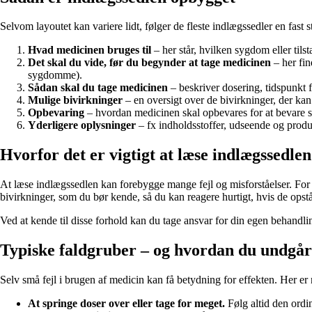
Selvom layoutet kan variere lidt, følger de fleste indlægssedler en fast s
Hvad medicinen bruges til
– her står, hvilken sygdom eller til
Det skal du vide, før du begynder at tage medicinen
– her fin
sygdomme).
Sådan skal du tage medicinen
– beskriver dosering, tidspunkt 
Mulige bivirkninger
– en oversigt over de bivirkninger, der ka
Opbevaring
– hvordan medicinen skal opbevares for at bevare s
Yderligere oplysninger
– fx indholdsstoffer, udseende og prod
Hvorfor det er vigtigt at læse indlægssedlen
At læse indlægssedlen kan forebygge mange fejl og misforståelser. For
bivirkninger, som du bør kende, så du kan reagere hurtigt, hvis de opstå
Ved at kende til disse forhold kan du tage ansvar for din egen behandl
Typiske faldgruber – og hvordan du undgå
Selv små fejl i brugen af medicin kan få betydning for effekten. Her er
At springe doser over eller tage for meget.
Følg altid den ordi