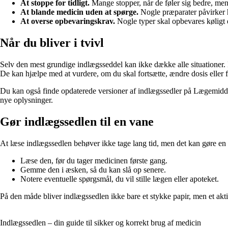
At stoppe for tidligt.
Mange stopper, når de føler sig bedre, men de
At blande medicin uden at spørge.
Nogle præparater påvirker hi
At overse opbevaringskrav.
Nogle typer skal opbevares køligt e
Når du bliver i tvivl
Selv den mest grundige indlægsseddel kan ikke dække alle situationer. Hv
De kan hjælpe med at vurdere, om du skal fortsætte, ændre dosis eller f
Du kan også finde opdaterede versioner af indlægssedler på Lægemiddels
nye oplysninger.
Gør indlægssedlen til en vane
At læse indlægssedlen behøver ikke tage lang tid, men det kan gøre en st
Læse den, før du tager medicinen første gang.
Gemme den i æsken, så du kan slå op senere.
Notere eventuelle spørgsmål, du vil stille lægen eller apoteket.
På den måde bliver indlægssedlen ikke bare et stykke papir, men et akt
Indlægssedlen – din guide til sikker og korrekt brug af medicin