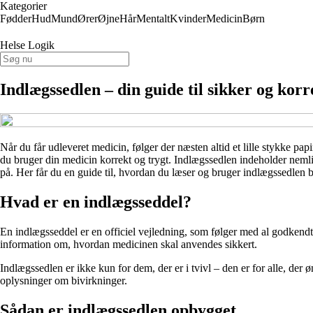
Kategorier
Fødder
Hud
Mund
Ører
Øjne
Hår
Mentalt
Kvinder
Medicin
Børn
Helse Logik
Indlægssedlen – din guide til sikker og kor
Når du får udleveret medicin, følger der næsten altid et lille stykke pa
du bruger din medicin korrekt og trygt. Indlægssedlen indeholder nemli
på. Her får du en guide til, hvordan du læser og bruger indlægssedlen b
Hvad er en indlægsseddel?
En indlægsseddel er en officiel vejledning, som følger med al godkendt
information om, hvordan medicinen skal anvendes sikkert.
Indlægssedlen er ikke kun for dem, der er i tvivl – den er for alle, der
oplysninger om bivirkninger.
Sådan er indlægssedlen opbygget