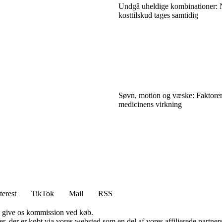
Undgå uheldige kombinationer: 
kosttilskud tages samtidig
Søvn, motion og væske: Faktorer
medicinens virkning
terest
TikTok
Mail
RSS
n give os kommission ved køb.
ter, der er købt via vores websted som en del af vores affilierede partn