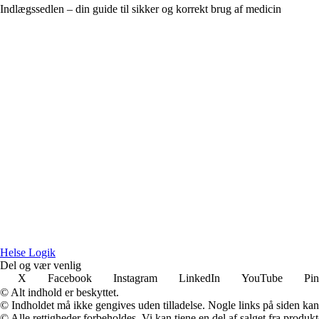
Indlægssedlen – din guide til sikker og korrekt brug af medicin
Helse Logik
Del og vær venlig
X
Facebook
Instagram
LinkedIn
YouTube
Pin
© Alt indhold er beskyttet.
© Indholdet må ikke gengives uden tilladelse. Nogle links på siden ka
© Alle rettigheder forbeholdes. Vi kan tjene en del af salget fra produk