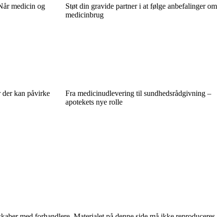
Når medicin og
Støt din gravide partner i at følge anbefalinger om
medicinbrug
 der kan påvirke
Fra medicinudlevering til sundhedsrådgivning –
apotekets nye rolle
erskaber med forhandlere. Materialet på denne side må ikke reproduceres,