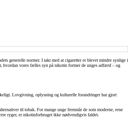
ts generelle normer. I takt med at cigaretter er blevet mindre synlige i
er, hvordan vores fælles syn på nikotin former de unges adfærd – og
nkeligt. Lovgivning, oplysning og kulturelle forandringer har gjort
alternativer til tobak. For mange unge fremstår de som moderne, rene
rre ryger, er nikotinforbruget ikke nødvendigvis faldet.