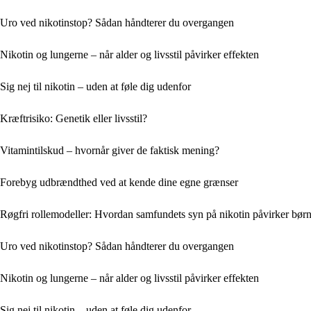
Uro ved nikotinstop? Sådan håndterer du overgangen
Nikotin og lungerne – når alder og livsstil påvirker effekten
Sig nej til nikotin – uden at føle dig udenfor
Kræftrisiko: Genetik eller livsstil?
Vitamintilskud – hvornår giver de faktisk mening?
Forebyg udbrændthed ved at kende dine egne grænser
Røgfri rollemodeller: Hvordan samfundets syn på nikotin påvirker bør
Uro ved nikotinstop? Sådan håndterer du overgangen
Nikotin og lungerne – når alder og livsstil påvirker effekten
Sig nej til nikotin – uden at føle dig udenfor