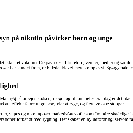
syn på nikotin påvirker børn og unge
et ikke i et vakuum. De påvirkes af forældre, venner, medier og samfunde
nposer har vundet frem, er billedet blevet mere komplekst. Spørgsmålet 
elighed
Man røg på arbejdspladsen, i toget og til familiefester. I dag er det utæ
kant effekt: færre unge begynder at ryge, og flere voksne stopper.
etter, vapes og nikotinposer markedsføres ofte som “mindre skadelige” 
enerationer forbandt med rygning. Det skaber en ny udfordring: selvom fæ