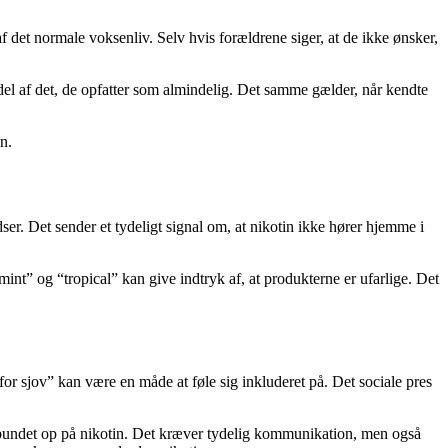
 det normale voksenliv. Selv hvis forældrene siger, at de ikke ønsker,
 del af det, de opfatter som almindelig. Det samme gælder, når kendte
n.
ser. Det sender et tydeligt signal om, at nikotin ikke hører hjemme i
t” og “tropical” kan give indtryk af, at produkterne er ufarlige. Det
r sjov” kan være en måde at føle sig inkluderet på. Det sociale pres
 er bundet op på nikotin. Det kræver tydelig kommunikation, men også