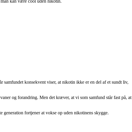
 at man kan være cool uden nikotin.
amfundet konsekvent viser, at nikotin ikke er en del af et sundt liv,
aner og forandring. Men det kræver, at vi som samfund står fast på, at
e generation fortjener at vokse op uden nikotinens skygge.