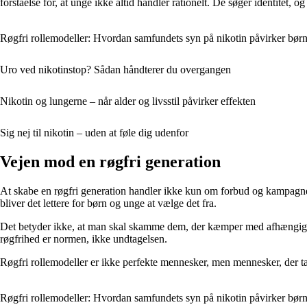
forståelse for, at unge ikke altid handler rationelt. De søger identitet, 
Røgfri rollemodeller: Hvordan samfundets syn på nikotin påvirker bør
Uro ved nikotinstop? Sådan håndterer du overgangen
Nikotin og lungerne – når alder og livsstil påvirker effekten
Sig nej til nikotin – uden at føle dig udenfor
Vejen mod en røgfri generation
At skabe en røgfri generation handler ikke kun om forbud og kampagner,
bliver det lettere for børn og unge at vælge det fra.
Det betyder ikke, at man skal skamme dem, der kæmper med afhængighed 
røgfrihed er normen, ikke undtagelsen.
Røgfri rollemodeller er ikke perfekte mennesker, men mennesker, der t
Røgfri rollemodeller: Hvordan samfundets syn på nikotin påvirker bør