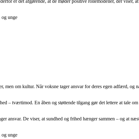
og derfor er det afgørende, at de møder positive rollemodeller, der viser,
n og unge
 men om kultur. Når voksne tager ansvar for deres egen adfærd, og når s
– tværtimod. En åben og støttende tilgang gør det lettere at tale om v
ager ansvar. De viser, at sundhed og frihed hænger sammen – og at næst
n og unge