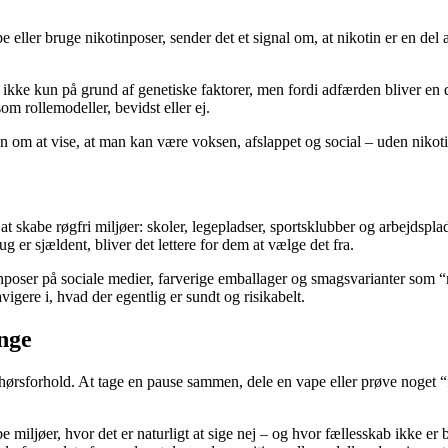
ler bruge nikotinposer, sender det et signal om, at nikotin er en del af
 – ikke kun på grund af genetiske faktorer, men fordi adfærden bliver en
om rollemodeller, bevidst eller ej.
n om at vise, at man kan være voksen, afslappet og social – uden nikoti
 skabe røgfri miljøer: skoler, legepladser, sportsklubber og arbejdsplad
 er sjældent, bliver det lettere for dem at vælge det fra.
ser på sociale medier, farverige emballager og smagsvarianter som “min
gere i, hvad der egentlig er sundt og risikabelt.
unge
sforhold. At tage en pause sammen, dele en vape eller prøve noget “fo
be miljøer, hvor det er naturligt at sige nej – og hvor fællesskab ikke