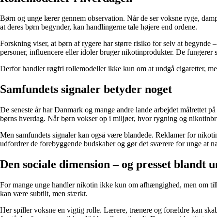
Børn og unge lærer gennem observation. Når de ser voksne ryge, dampe el
at deres børn begynder, kan handlingerne tale højere end ordene.
Forskning viser, at børn af rygere har større risiko for selv at begynde
personer, influencere eller idoler bruger nikotinprodukter. De fungerer s
Derfor handler røgfri rollemodeller ikke kun om at undgå cigaretter, me
Samfundets signaler betyder noget
De seneste år har Danmark og mange andre lande arbejdet målrettet på at
børns hverdag. Når børn vokser op i miljøer, hvor rygning og nikotinbrug
Men samfundets signaler kan også være blandede. Reklamer for nikotinpo
udfordrer de forebyggende budskaber og gør det sværere for unge at navi
Den sociale dimension – og presset blandt 
For mange unge handler nikotin ikke kun om afhængighed, men om tilhør
kan være subtilt, men stærkt.
Her spiller voksne en vigtig rolle. Lærere, trænere og forældre kan ska