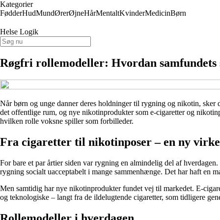
Kategorier
Fødder
Hud
Mund
Ører
Øjne
Hår
Mentalt
Kvinder
Medicin
Børn
Helse Logik
Røgfri rollemodeller: Hvordan samfundets 
Når børn og unge danner deres holdninger til rygning og nikotin, sker d
det offentlige rum, og nye nikotinprodukter som e-cigaretter og nikoti
hvilken rolle voksne spiller som forbilleder.
Fra cigaretter til nikotinposer – en ny virk
For bare et par årtier siden var rygning en almindelig del af hverdagen. 
rygning socialt uacceptabelt i mange sammenhænge. Det har haft en mar
Men samtidig har nye nikotinprodukter fundet vej til markedet. E-cigar
og teknologiske – langt fra de ildelugtende cigaretter, som tidligere g
Rollemodeller i hverdagen