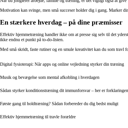
Når du jonglerer arbejde, familie og træning, er det vigtigt også at give
Motivation kan svinge, men små succeser holder dig i gang. Marker dine
En stærkere hverdag – på dine præmisser
Effektiv hjemmetræning handler ikke om at presse sig selv til det yderste
ikke endnu et punkt på to-do-listen.
Med små skridt, faste rutiner og en smule kreativitet kan du som travl
Digital fysioterapi: Når apps og online vejledning styrker din træning
Musik og bevægelse som mental afkobling i hverdagen
Sådan styrker konditionstræning dit immunforsvar – her er forklaringe
Første gang til holdtræning? Sådan forbereder du dig bedst muligt
Effektiv hjemmetræning til travle forældre