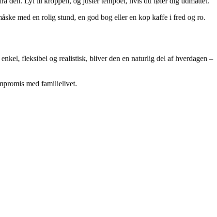
ra den. Lyt til kroppen, og justér tempoet, hvis du føler dig udmattet.
ske med en rolig stund, en god bog eller en kop kaffe i fred og ro.
enkel, fleksibel og realistisk, bliver den en naturlig del af hverdagen –
ompromis med familielivet.