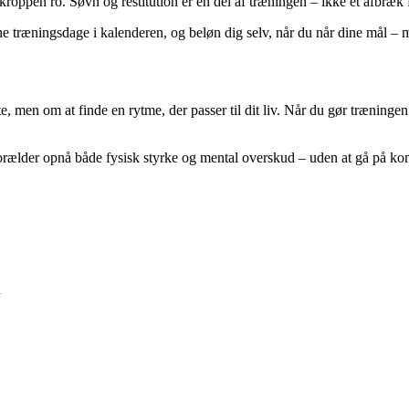
 kroppen ro. Søvn og restitution er en del af træningen – ikke et afbræk f
 træningsdage i kalenderen, og beløn dig selv, når du når dine mål – må
, men om at finde en rytme, der passer til dit liv. Når du gør træningen 
 forælder opnå både fysisk styrke og mental overskud – uden at gå på k
n