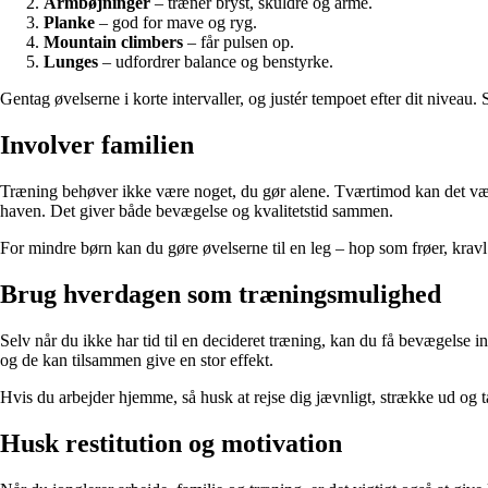
Armbøjninger
– træner bryst, skuldre og arme.
Planke
– god for mave og ryg.
Mountain climbers
– får pulsen op.
Lunges
– udfordrer balance og benstyrke.
Gentag øvelserne i korte intervaller, og justér tempoet efter dit niveau
Involver familien
Træning behøver ikke være noget, du gør alene. Tværtimod kan det være 
haven. Det giver både bevægelse og kvalitetstid sammen.
For mindre børn kan du gøre øvelserne til en leg – hop som frøer, kravl so
Brug hverdagen som træningsmulighed
Selv når du ikke har tid til en decideret træning, kan du få bevægelse i
og de kan tilsammen give en stor effekt.
Hvis du arbejder hjemme, så husk at rejse dig jævnligt, strække ud og
Husk restitution og motivation