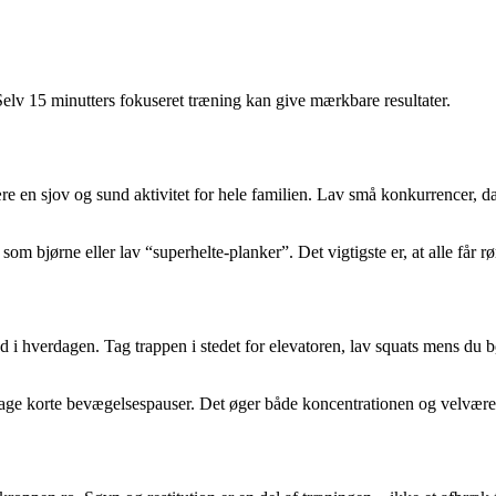
. Selv 15 minutters fokuseret træning kan give mærkbare resultater.
en sjov og sund aktivitet for hele familien. Lav små konkurrencer, dans
m bjørne eller lav “superhelte-planker”. Det vigtigste er, at alle får rør
nd i hverdagen. Tag trappen i stedet for elevatoren, lav squats mens du 
 tage korte bevægelsespauser. Det øger både koncentrationen og velvære