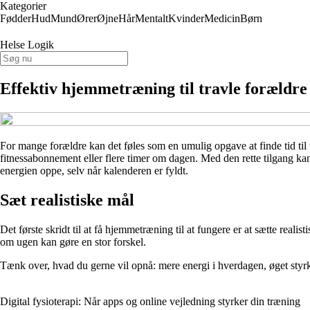
Kategorier
Fødder
Hud
Mund
Ører
Øjne
Hår
Mentalt
Kvinder
Medicin
Børn
Helse Logik
Effektiv hjemmetræning til travle forældre
For mange forældre kan det føles som en umulig opgave at finde tid til
fitnessabonnement eller flere timer om dagen. Med den rette tilgang kan
energien oppe, selv når kalenderen er fyldt.
Sæt realistiske mål
Det første skridt til at få hjemmetræning til at fungere er at sætte reali
om ugen kan gøre en stor forskel.
Tænk over, hvad du gerne vil opnå: mere energi i hverdagen, øget styrke, 
Digital fysioterapi: Når apps og online vejledning styrker din træning