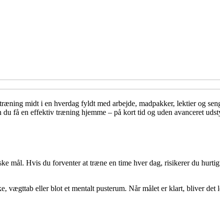
 træning midt i en hverdag fyldt med arbejde, madpakker, lektier og sen
 du få en effektiv træning hjemme – på kort tid og uden avanceret udsty
stiske mål. Hvis du forventer at træne en time hver dag, risikerer du hurti
vægttab eller blot et mentalt pusterum. Når målet er klart, bliver det let