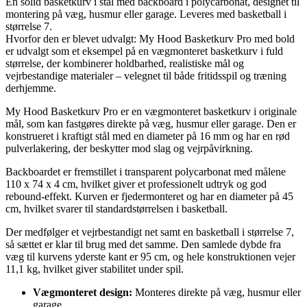
En solid basketkurv i stål med backboard i polycarbonat, designet til
montering på væg, husmur eller garage. Leveres med basketball i
størrelse 7.
Hvorfor den er blevet udvalgt: My Hood Basketkurv Pro med bold
er udvalgt som et eksempel på en vægmonteret basketkurv i fuld
størrelse, der kombinerer holdbarhed, realistiske mål og
vejrbestandige materialer – velegnet til både fritidsspil og træning
derhjemme.
My Hood Basketkurv Pro er en vægmonteret basketkurv i originale
mål, som kan fastgøres direkte på væg, husmur eller garage. Den er
konstrueret i kraftigt stål med en diameter på 16 mm og har en rød
pulverlakering, der beskytter mod slag og vejrpåvirkning.
Backboardet er fremstillet i transparent polycarbonat med målene
110 x 74 x 4 cm, hvilket giver et professionelt udtryk og god
rebound-effekt. Kurven er fjedermonteret og har en diameter på 45
cm, hvilket svarer til standardstørrelsen i basketball.
Der medfølger et vejrbestandigt net samt en basketball i størrelse 7,
så sættet er klar til brug med det samme. Den samlede dybde fra
væg til kurvens yderste kant er 95 cm, og hele konstruktionen vejer
11,1 kg, hvilket giver stabilitet under spil.
Vægmonteret design:
Monteres direkte på væg, husmur eller
garage.