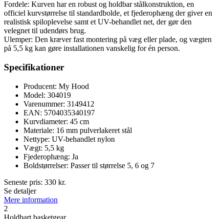
Fordele: Kurven har en robust og holdbar stålkonstruktion, en
officiel kurvstørrelse til standardbolde, et fjederophæng der giver en
realistisk spiloplevelse samt et UV-behandlet net, der gør den
velegnet til udendørs brug.
Ulemper: Den kræver fast montering på væg eller plade, og vægten
på 5,5 kg kan gøre installationen vanskelig for én person.
Specifikationer
Producent: My Hood
Model: 304019
Varenummer: 3149412
EAN: 5704035340197
Kurvdiameter: 45 cm
Materiale: 16 mm pulverlakeret stål
Nettype: UV-behandlet nylon
Vægt: 5,5 kg
Fjederophæng: Ja
Boldstørrelser: Passer til størrelse 5, 6 og 7
Seneste pris:
330
kr.
Se detaljer
Mere information
2
Holdbart basketgear