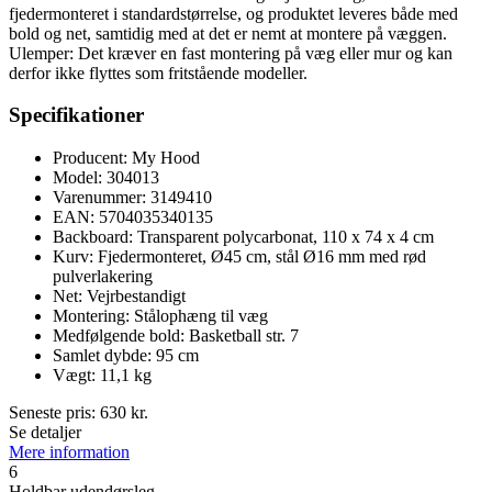
fjedermonteret i standardstørrelse, og produktet leveres både med
bold og net, samtidig med at det er nemt at montere på væggen.
Ulemper: Det kræver en fast montering på væg eller mur og kan
derfor ikke flyttes som fritstående modeller.
Specifikationer
Producent: My Hood
Model: 304013
Varenummer: 3149410
EAN: 5704035340135
Backboard: Transparent polycarbonat, 110 x 74 x 4 cm
Kurv: Fjedermonteret, Ø45 cm, stål Ø16 mm med rød
pulverlakering
Net: Vejrbestandigt
Montering: Stålophæng til væg
Medfølgende bold: Basketball str. 7
Samlet dybde: 95 cm
Vægt: 11,1 kg
Seneste pris:
630
kr.
Se detaljer
Mere information
6
Holdbar udendørsleg