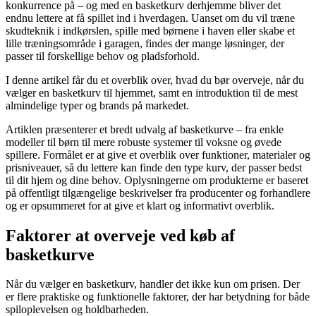
konkurrence på – og med en basketkurv derhjemme bliver det
endnu lettere at få spillet ind i hverdagen. Uanset om du vil træne
skudteknik i indkørslen, spille med børnene i haven eller skabe et
lille træningsområde i garagen, findes der mange løsninger, der
passer til forskellige behov og pladsforhold.
I denne artikel får du et overblik over, hvad du bør overveje, når du
vælger en basketkurv til hjemmet, samt en introduktion til de mest
almindelige typer og brands på markedet.
Artiklen præsenterer et bredt udvalg af basketkurve – fra enkle
modeller til børn til mere robuste systemer til voksne og øvede
spillere. Formålet er at give et overblik over funktioner, materialer og
prisniveauer, så du lettere kan finde den type kurv, der passer bedst
til dit hjem og dine behov. Oplysningerne om produkterne er baseret
på offentligt tilgængelige beskrivelser fra producenter og forhandlere
og er opsummeret for at give et klart og informativt overblik.
Faktorer at overveje ved køb af
basketkurve
Når du vælger en basketkurv, handler det ikke kun om prisen. Der
er flere praktiske og funktionelle faktorer, der har betydning for både
spiloplevelsen og holdbarheden.