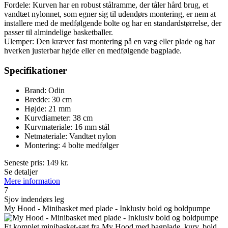
Fordele: Kurven har en robust stålramme, der tåler hård brug, et
vandtæt nylonnet, som egner sig til udendørs montering, er nem at
installere med de medfølgende bolte og har en standardstørrelse, der
passer til almindelige basketballer.
Ulemper: Den kræver fast montering på en væg eller plade og har
hverken justerbar højde eller en medfølgende bagplade.
Specifikationer
Brand: Odin
Bredde: 30 cm
Højde: 21 mm
Kurvdiameter: 38 cm
Kurvmateriale: 16 mm stål
Netmateriale: Vandtæt nylon
Montering: 4 bolte medfølger
Seneste pris:
149
kr.
Se detaljer
Mere information
7
Sjov indendørs leg
My Hood - Minibasket med plade - Inklusiv bold og boldpumpe
Et komplet minibasket-sæt fra My Hood med bagplade, kurv, bold