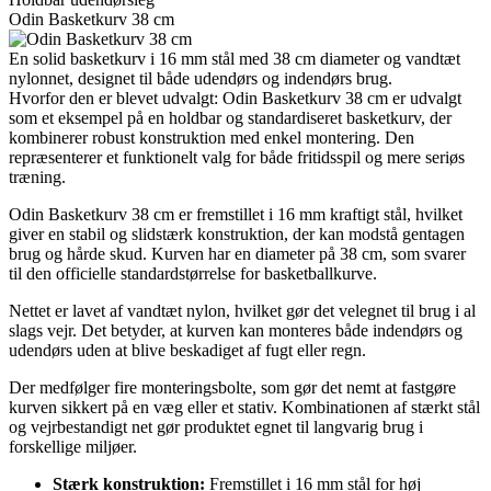
Odin Basketkurv 38 cm
En solid basketkurv i 16 mm stål med 38 cm diameter og vandtæt
nylonnet, designet til både udendørs og indendørs brug.
Hvorfor den er blevet udvalgt: Odin Basketkurv 38 cm er udvalgt
som et eksempel på en holdbar og standardiseret basketkurv, der
kombinerer robust konstruktion med enkel montering. Den
repræsenterer et funktionelt valg for både fritidsspil og mere seriøs
træning.
Odin Basketkurv 38 cm er fremstillet i 16 mm kraftigt stål, hvilket
giver en stabil og slidstærk konstruktion, der kan modstå gentagen
brug og hårde skud. Kurven har en diameter på 38 cm, som svarer
til den officielle standardstørrelse for basketballkurve.
Nettet er lavet af vandtæt nylon, hvilket gør det velegnet til brug i al
slags vejr. Det betyder, at kurven kan monteres både indendørs og
udendørs uden at blive beskadiget af fugt eller regn.
Der medfølger fire monteringsbolte, som gør det nemt at fastgøre
kurven sikkert på en væg eller et stativ. Kombinationen af stærkt stål
og vejrbestandigt net gør produktet egnet til langvarig brug i
forskellige miljøer.
Stærk konstruktion:
Fremstillet i 16 mm stål for høj