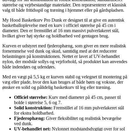
størrelse og vejrbestandige materialer. Den repræsenterer et klassisk
valg til både fritidsspil og træning i hjemmet eller på gårdspladsen.
My Hood Basketkurv Pro Dunk er designet til at give en autentisk
basketballoplevelse med en kurv i officiel størrelse på 45 cm i
diameter. Den er fremstillet af 16 mm massivt pulverlakeret stål,
hvilket giver høj styrke og holdbarhed ved gentagen brug.
Kurven er udstyret med fjederophæng, som giver en mere realistisk
fornemmelse ved dunk og skud, samtidig med at det reducerer
belastningen på konstruktionen. Nettet er lavet af UV-behandlet
nylon, der modstår sollys og vejrforhold, så produktet kan anvendes
både indendørs og udendørs.
Med en vægt på 5,5 kg er kurven stabil og velegnet til montering på
væg eller plade, hvor den kan bruges af både børn og voksne, der
ønsker en solid og pålidelig basketkurv til leg eller træning.
Officiel størrelse:
Kurv med diameter på 45 cm, passer til
bolde i størrelse 5, 6 og 7.
Solid konstruktion:
Fremstillet af 16 mm pulverlakeret stål
for ekstra holdbarhed.
Fjederophæng:
Giver fleksibilitet og realistisk bevægelse
ved dunk.
UV-behandlet net:
Nylonnet modstandsdygtigt over for sol