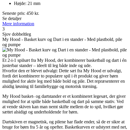
Højde: 21 mm
Seneste pris:
450
kr.
Se detaljer
Mere information
3
Sjov dobbeltleg
My Hood - Basket kurv og Dart i en stander - Med plastbold, pile
og pumpe
Et 2-i-1 spilsæt fra My Hood, der kombinerer basketball og dart i én
justerbar stander – ideelt til leg både inde og ude.
Hvorfor den er blevet udvalgt: Dette sæt fra My Hood er udvalgt,
fordi det kombinerer to populære spil i ét produkt og giver børn
mulighed for aktiv leg med både bold og pile. Det repræsenterer en
alsidig løsning til familiehygge og motorisk træning.
My Hood basket- og dartstander er et kombineret legesæt, der giver
mulighed for at spille både basketball og dart på samme stativ. Ved
at vende skiven kan man nemt skifte mellem de to spil, hvilket gør
sættet alsidigt og underholdende for børn.
Dartskiven er magnetisk, og pilene har flade ender, så de er sikre at
bruge for børn fra 5 år og opefter. Basketkurven er udstyret med net,