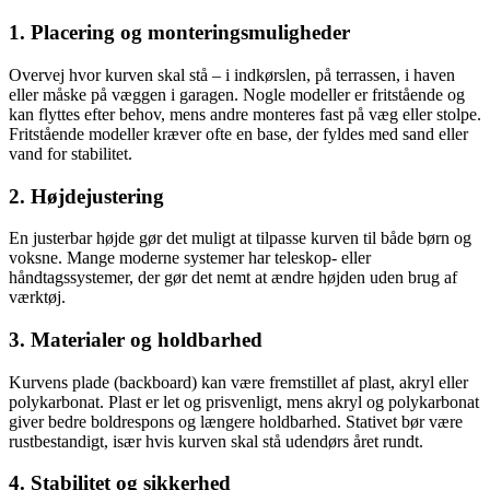
1. Placering og monteringsmuligheder
Overvej hvor kurven skal stå – i indkørslen, på terrassen, i haven
eller måske på væggen i garagen. Nogle modeller er fritstående og
kan flyttes efter behov, mens andre monteres fast på væg eller stolpe.
Fritstående modeller kræver ofte en base, der fyldes med sand eller
vand for stabilitet.
2. Højdejustering
En justerbar højde gør det muligt at tilpasse kurven til både børn og
voksne. Mange moderne systemer har teleskop- eller
håndtagssystemer, der gør det nemt at ændre højden uden brug af
værktøj.
3. Materialer og holdbarhed
Kurvens plade (backboard) kan være fremstillet af plast, akryl eller
polykarbonat. Plast er let og prisvenligt, mens akryl og polykarbonat
giver bedre boldrespons og længere holdbarhed. Stativet bør være
rustbestandigt, især hvis kurven skal stå udendørs året rundt.
4. Stabilitet og sikkerhed