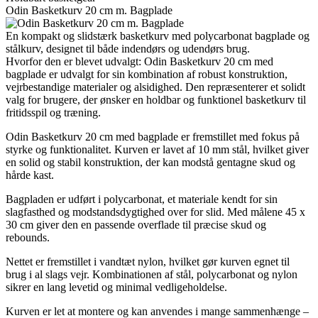
Odin Basketkurv 20 cm m. Bagplade
En kompakt og slidstærk basketkurv med polycarbonat bagplade og
stålkurv, designet til både indendørs og udendørs brug.
Hvorfor den er blevet udvalgt: Odin Basketkurv 20 cm med
bagplade er udvalgt for sin kombination af robust konstruktion,
vejrbestandige materialer og alsidighed. Den repræsenterer et solidt
valg for brugere, der ønsker en holdbar og funktionel basketkurv til
fritidsspil og træning.
Odin Basketkurv 20 cm med bagplade er fremstillet med fokus på
styrke og funktionalitet. Kurven er lavet af 10 mm stål, hvilket giver
en solid og stabil konstruktion, der kan modstå gentagne skud og
hårde kast.
Bagpladen er udført i polycarbonat, et materiale kendt for sin
slagfasthed og modstandsdygtighed over for slid. Med målene 45 x
30 cm giver den en passende overflade til præcise skud og
rebounds.
Nettet er fremstillet i vandtæt nylon, hvilket gør kurven egnet til
brug i al slags vejr. Kombinationen af stål, polycarbonat og nylon
sikrer en lang levetid og minimal vedligeholdelse.
Kurven er let at montere og kan anvendes i mange sammenhænge –