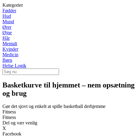
Kategorier
Fødder
Hud
Mund
Ører
Øjne
Hår
Mentalt
Kvinder
Medicin
Børn
Helse Logik
Basketkurve til hjemmet – nem opsætning
og brug
Gør det sjovt og enkelt at spille basketball derhjemme
Fitness
Fitness
Del og vær venlig
X
Facebook