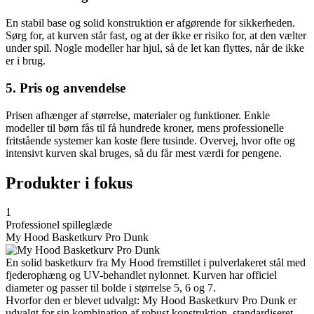
En stabil base og solid konstruktion er afgørende for sikkerheden.
Sørg for, at kurven står fast, og at der ikke er risiko for, at den vælter
under spil. Nogle modeller har hjul, så de let kan flyttes, når de ikke
er i brug.
5. Pris og anvendelse
Prisen afhænger af størrelse, materialer og funktioner. Enkle
modeller til børn fås til få hundrede kroner, mens professionelle
fritstående systemer kan koste flere tusinde. Overvej, hvor ofte og
intensivt kurven skal bruges, så du får mest værdi for pengene.
Produkter i fokus
1
Professionel spilleglæde
My Hood Basketkurv Pro Dunk
En solid basketkurv fra My Hood fremstillet i pulverlakeret stål med
fjederophæng og UV-behandlet nylonnet. Kurven har officiel
diameter og passer til bolde i størrelse 5, 6 og 7.
Hvorfor den er blevet udvalgt: My Hood Basketkurv Pro Dunk er
udvalgt for sin kombination af robust konstruktion, standardiseret