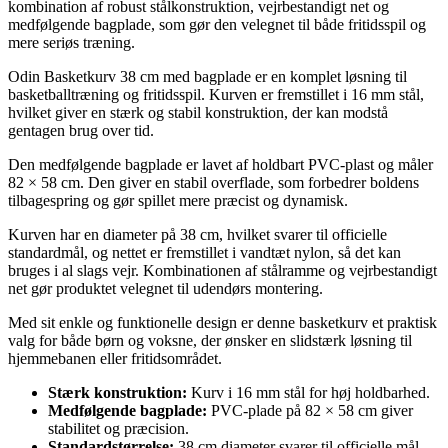
kombination af robust stålkonstruktion, vejrbestandigt net og
medfølgende bagplade, som gør den velegnet til både fritidsspil og
mere seriøs træning.
Odin Basketkurv 38 cm med bagplade er en komplet løsning til
basketballtræning og fritidsspil. Kurven er fremstillet i 16 mm stål,
hvilket giver en stærk og stabil konstruktion, der kan modstå
gentagen brug over tid.
Den medfølgende bagplade er lavet af holdbart PVC-plast og måler
82 × 58 cm. Den giver en stabil overflade, som forbedrer boldens
tilbagespring og gør spillet mere præcist og dynamisk.
Kurven har en diameter på 38 cm, hvilket svarer til officielle
standardmål, og nettet er fremstillet i vandtæt nylon, så det kan
bruges i al slags vejr. Kombinationen af stålramme og vejrbestandigt
net gør produktet velegnet til udendørs montering.
Med sit enkle og funktionelle design er denne basketkurv et praktisk
valg for både børn og voksne, der ønsker en slidstærk løsning til
hjemmebanen eller fritidsområdet.
Stærk konstruktion:
Kurv i 16 mm stål for høj holdbarhed.
Medfølgende bagplade:
PVC-plade på 82 × 58 cm giver
stabilitet og præcision.
Standardstørrelse:
38 cm diameter svarer til officielle mål.