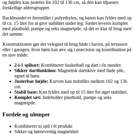
og højden kan justeres fra 102 til 136 cm, så den kan tilpasses
forskellige aldersgrupper.
Backboardet er fremstillet i polyethylen, og basen kan fyldes med op
til ca. 15 liter for at give stabilitet under leg. Sættet leveres komplet
med plastbold, pumpe og seks magnetpile, så det er klar til brug med
det samme.
Konstruktionen gør det velegnet til brug både i haven, på terrassen
eller i garagen, hvor børn kan øve sig i præcision og koordination på
en sjov måde.
2-i-1 spilsæt:
Kombinerer basketball og dart i én stander.
Sikker dartfunktion:
Magnetisk dartskive med flade pile,
egnet til børn.
Justerbar højde:
Kurven kan indstilles mellem 102 og 136
cm.
Stabil base:
Kan fyldes med op til 15 liter for øget stabilitet.
Komplet sæt:
Indeholder plastbold, pumpe og seks
magnetpile.
Fordele og ulemper
Kombinerer to spil i ét produkt
Sikker og børnevenlig magnetdart