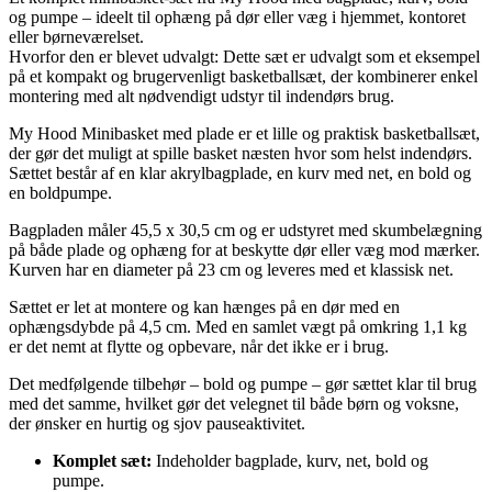
og pumpe – ideelt til ophæng på dør eller væg i hjemmet, kontoret
eller børneværelset.
Hvorfor den er blevet udvalgt: Dette sæt er udvalgt som et eksempel
på et kompakt og brugervenligt basketballsæt, der kombinerer enkel
montering med alt nødvendigt udstyr til indendørs brug.
My Hood Minibasket med plade er et lille og praktisk basketballsæt,
der gør det muligt at spille basket næsten hvor som helst indendørs.
Sættet består af en klar akrylbagplade, en kurv med net, en bold og
en boldpumpe.
Bagpladen måler 45,5 x 30,5 cm og er udstyret med skumbelægning
på både plade og ophæng for at beskytte dør eller væg mod mærker.
Kurven har en diameter på 23 cm og leveres med et klassisk net.
Sættet er let at montere og kan hænges på en dør med en
ophængsdybde på 4,5 cm. Med en samlet vægt på omkring 1,1 kg
er det nemt at flytte og opbevare, når det ikke er i brug.
Det medfølgende tilbehør – bold og pumpe – gør sættet klar til brug
med det samme, hvilket gør det velegnet til både børn og voksne,
der ønsker en hurtig og sjov pauseaktivitet.
Komplet sæt:
Indeholder bagplade, kurv, net, bold og
pumpe.