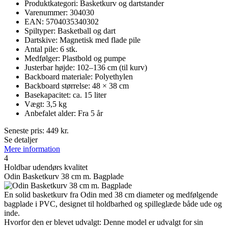
Produktkategori: Basketkurv og dartstander
Varenummer: 304030
EAN: 5704035340302
Spiltyper: Basketball og dart
Dartskive: Magnetisk med flade pile
Antal pile: 6 stk.
Medfølger: Plastbold og pumpe
Justerbar højde: 102–136 cm (til kurv)
Backboard materiale: Polyethylen
Backboard størrelse: 48 × 38 cm
Basekapacitet: ca. 15 liter
Vægt: 3,5 kg
Anbefalet alder: Fra 5 år
Seneste pris:
449
kr.
Se detaljer
Mere information
4
Holdbar udendørs kvalitet
Odin Basketkurv 38 cm m. Bagplade
En solid basketkurv fra Odin med 38 cm diameter og medfølgende
bagplade i PVC, designet til holdbarhed og spilleglæde både ude og
inde.
Hvorfor den er blevet udvalgt: Denne model er udvalgt for sin